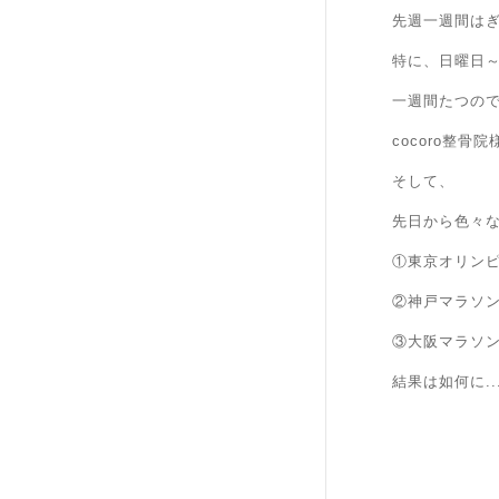
先週一週間は
特に、日曜日
一週間たつの
cocoro整
そして、
先日から色々
①東京オリン
②神戸マラソ
③大阪マラソ
結果は如何に..