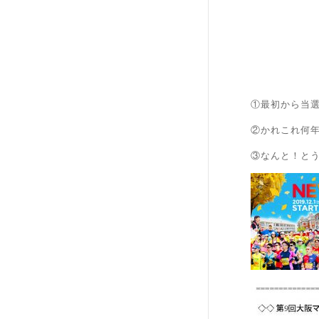
①最初から当
②かれこれ何
③なんと！と