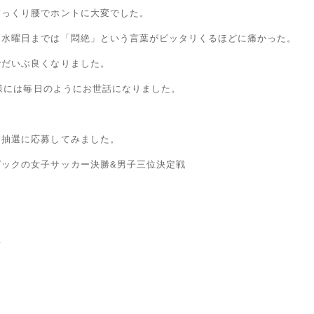
ぎっくり腰でホントに大変でした。
～水曜日までは「悶絶」という言葉がピッタリくるほどに痛かった。
でだいぶ良くなりました。
骨院様には毎日のようにお世話になりました。
な抽選に応募してみました。
ピックの女子サッカー決勝&男子三位決定戦
ン
ン
.