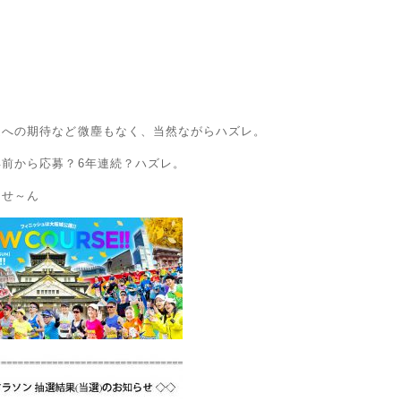
選への期待など微塵もなく、当然ながらハズレ。
年前から応募？6年連続？ハズレ。
うせ～ん