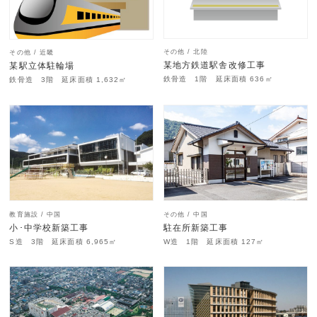
その他 / 北陸
その他 / 近畿
某地方鉄道駅舎改修工事
某駅立体駐輪場
鉄骨造 1階 延床面積 636㎡
鉄骨造 3階 延床面積 1,632㎡
教育施設 / 中国
その他 / 中国
小･中学校新築工事
駐在所新築工事
S造 3階 延床面積 6,965㎡
W造 1階 延床面積 127㎡