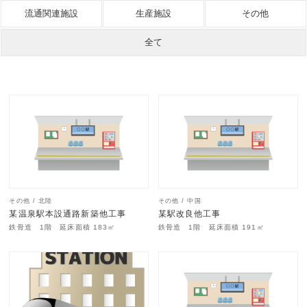
流通関連施設
生産施設
その他
全て
その他 / 北陸
その他 / 中国
某温泉駅本設通路新築他工事
某駅改良他工事
鉄骨造 1階 延床面積 183㎡
鉄骨造 1階 延床面積 191㎡