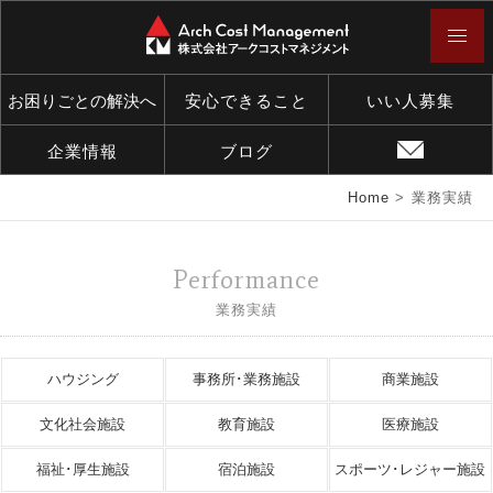
お困りごとの解決へ
安心できること
いい人募集
企業情報
ブログ
Home
>
業務実績
Performance
業務実績
ハウジング
事務所･業務施設
商業施設
文化社会施設
教育施設
医療施設
福祉･厚生施設
宿泊施設
スポーツ･レジャー施設