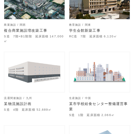
商業施設 / 関西
教育施設 / 関東
複合商業施設増改築工事
学生会館新築工事
S造 7階+B1階階 延床面積 147,000
RC造 7階 延床面積 6,120㎡
㎡
流通関連施設 / 九州
生産施設 / 中国
某物流施設計画
某市学校給食センター整備運営事
業
S造 4階 延床面積 52,689㎡
S造 1階 延床面積 2,066㎡