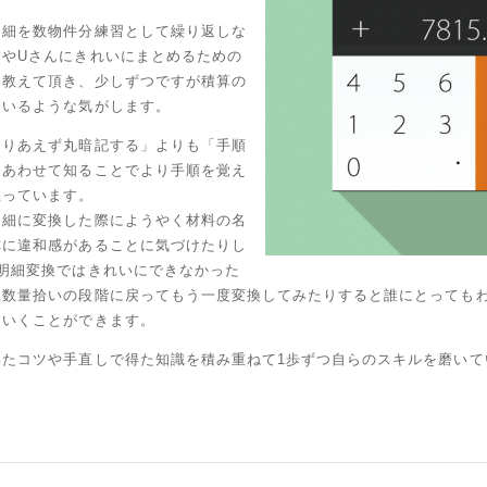
明細を数物件分練習として繰り返しな
んやUさんにきれいにまとめるための
を教えて頂き、少しずつですが積算の
ているような気がします。
とりあえず丸暗記する」よりも「手順
もあわせて知ることでより手順を覚え
思っています。
明細に変換した際にようやく材料の名
称に違和感があることに気づけたりし
の明細変換ではきれいにできなかった
旦数量拾いの段階に戻ってもう一度変換してみたりすると誰にとっても
ていくことができます。
いたコツや手直しで得た知識を積み重ねて1歩ずつ自らのスキルを磨いて