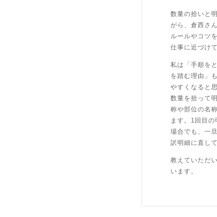
数量の拾いと
がら、倉西さ
ルールやコツ
仕事に近づけ
私は「手順を
を踏む理由」
やすくなると
数量を拾って
称や部位の名
ます。1回目
場合でも、一
訳明細に直し
教えていただ
います。