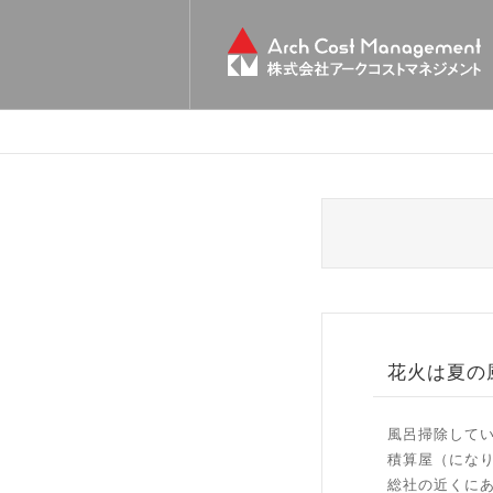
花火は夏の
風呂掃除して
積算屋（にな
総社の近くに