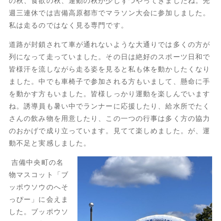
の秋、食欲の秋、運動の秋が少しずつやってきましたね。先
週三連休では吉備高原都市でマラソン大会に参加しました。
私は走るのではなく見る専門です。
道路が封鎖されて車が通れないような大通りでは多くの方が
列になって走っていました。その日は絶好のスポーツ日和で
皆様汗を流しながら走る姿を見ると私も体を動かしたくなり
ました。中でも車椅子で参加される方もいまして、懸命に手
を動かす方もいました。皆様しっかり運動を楽しんでいます
ね。誘導員も暑い中でランナーに応援したり、給水所でたく
さんの飲み物を用意したり、この一つの行事は多く方の協力
のおかげで成り立っています。見てて楽しめました。が、運
動不足と実感しました。
吉備中央町の名
物マスコット「ブ
ッポウソウのへそ
っぴー」に会えま
した。ブッポウソ